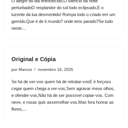
O alegre do dia entristecido,O silêncio da noite
perturbadoO resplandor do sol todo eclipsado,E o
luzente da lua desmentido! Rompa todo o criado em um
gemido,Que é de ti mundo? onde tens parado?Se tudo
neste…
Original e Cópia
por
Marcos
novembro 16, 2025
Se há de ver-vos quem há de retratar-vosE é forçoso
cegar quem chega a ver-vos,Sem agravar meus olhos,
e ofender-vos,Não há de ser possível copiar-vos. Com
neve, e rosas quis assemelhar-vos,Mas fora honrar as
flores,…