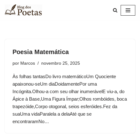
Pular
para
o
conteúdo
Poesia Matemática
por
Marcos
novembro 25, 2025
Às folhas tantasDo livro matemáticoUm Quociente
apaixonou-seUm diaDoidamentePor uma
Incógnita.Olhou-a com seu olhar inumerávelE viu-a, do
Ápice à Base,Uma Figura Ímpar;Olhos rombóides, boca
trapezóide,Corpo otogonal, seios esferóides.Fez da
suaUma vidaParalela a delaAté que se
encontraramNo…