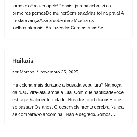
tornozeloEra um apelo!Depois, já rapazinho, vi as
primeiras pernasDe mulherSem saia;Mas foi na praia! A
moda avançaA saia sobe maisMostra os
joelhosInfernais! As fazendasCom os anosSe…
Haikais
por
Marcos
novembro 25, 2025
Há colcha mais duraque a lousada sepultura? Na poça
da ruaO vira-lataLambe a Lua. Com que habilidadeVocê
estragaQualquer felicidade! Nos dias quotidianosÉ que
se passamOs anos. O desenvolvimento cerebralNunca
se comparaAo abdominal. Não é segredo.Somos…