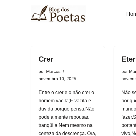
Ho
Pular
para
o
conteúdo
Crer
Eter
por
Marcos
por
Ma
novembro 10, 2025
novemb
Entre o crer e o não crer o
Não se
homem vacila;E vacila e
por qu
duvida porque pensa.Não
mundo 
pode a mente repousar,
fazer.
tranqüila,Nem mesmo na
portan
certeza da descrença. Ora,
vivo,N