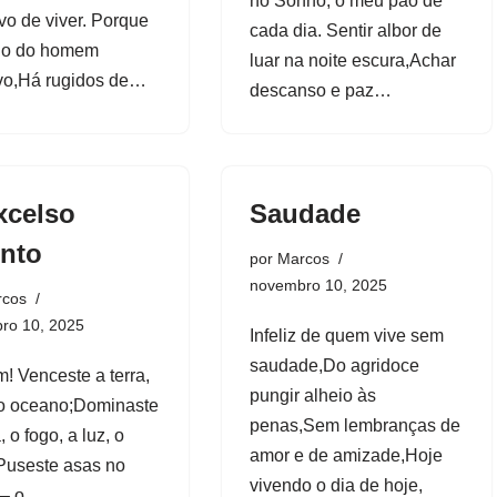
no Sonho, o meu pão de
ivo de viver. Porque
cada dia. Sentir albor de
do do homem
luar na noite escura,Achar
ivo,Há rugidos de…
descanso e paz…
xcelso
Saudade
ento
por
Marcos
novembro 10, 2025
rcos
ro 10, 2025
Infeliz de quem vive sem
saudade,Do agridoce
 Venceste a terra,
pungir alheio às
 o oceano;Dominaste
penas,Sem lembranças de
 o fogo, a luz, o
amor e de amizade,Hoje
Puseste asas no
vivendo o dia de hoje,
 – o