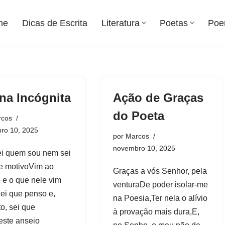
me
Dicas de Escrita
Literatura
Poetas
Poe
na Incógnita
Ação de Graças
do Poeta
rcos
ro 10, 2025
por
Marcos
novembro 10, 2025
i quem sou nem sei
e motivoVim ao
Graças a vós Senhor, pela
e o que nele vim
venturaDe poder isolar-me
Sei que penso e,
na Poesia,Ter nela o alívio
to, sei que
à provação mais dura,E,
este anseio