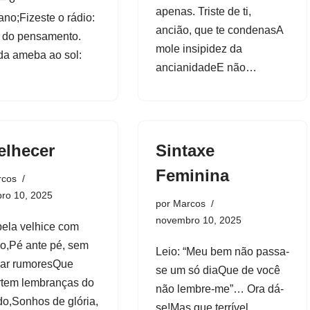
apenas. Triste de ti,
ano;Fizeste o rádio:
ancião, que te condenasA
 do pensamento.
mole insipidez da
da ameba ao sol:
ancianidadeE não…
elhecer
Sintaxe
Feminina
rcos
ro 10, 2025
por
Marcos
novembro 10, 2025
pela velhice com
o,Pé ante pé, sem
Leio: “Meu bem não passa-
car rumoresQue
se um só diaQue de você
tem lembranças do
não lembre-me”… Ora dá-
o,Sonhos de glória,
se!Mas que terrível