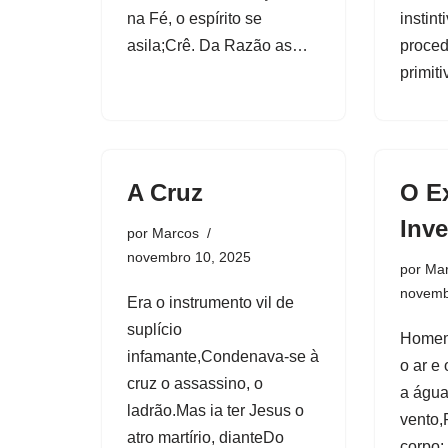
na Fé, o espírito se
instint
asila;Crê. Da Razão as…
proce
primit
A Cruz
O E
Inv
por
Marcos
novembro 10, 2025
por
Ma
novemb
Era o instrumento vil de
suplício
Homem!
infamante,Condenava-se à
o ar e
cruz o assassino, o
a água,
ladrão.Mas ia ter Jesus o
vento,
atro martírio, dianteDo
corpo: