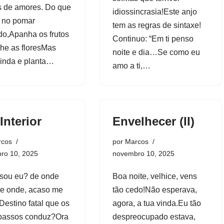
s de amores. Do que
idiossincrasia!Este anjo
s no pomar
tem as regras de sintaxe!
do,Apanha os frutos
Continuo: “Em ti penso
lhe as floresMas
noite e dia…Se como eu
ainda e planta…
amo a ti,…
Interior
Envelhecer (II)
rcos
por
Marcos
ro 10, 2025
novembro 10, 2025
sou eu? de onde
Boa noite, velhice, vens
e onde, acaso me
tão cedo!Não esperava,
Destino fatal que os
agora, a tua vinda.Eu tão
passos conduz?Ora
despreocupado estava,