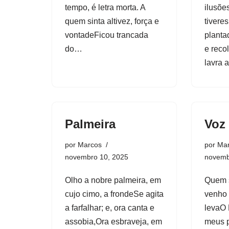
tempo, é letra morta. A
ilusõe
quem sinta altivez, força e
tivere
vontadeFicou trancada
planta
do…
e reco
lavra 
Palmeira
Voz 
por
Marcos
por
Ma
novembro 10, 2025
novemb
Olho a nobre palmeira, em
Quem 
cujo cimo, a frondeSe agita
venho 
a farfalhar; e, ora canta e
levaO 
assobia,Ora esbraveja, em
meus 