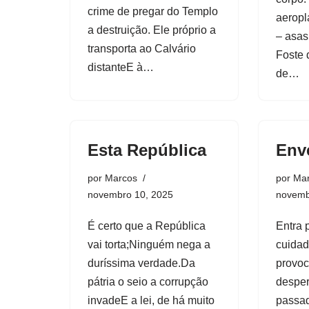
crime de pregar do Templo
aeropl
a destruição. Ele próprio a
– asas
transporta ao Calvário
Foste 
distanteE à…
de…
Esta República
Env
por
Marcos
por
Ma
novembro 10, 2025
novemb
É certo que a República
Entra 
vai torta;Ninguém nega a
cuidad
duríssima verdade.Da
provo
pátria o seio a corrupção
desper
invadeE a lei, de há muito
passad