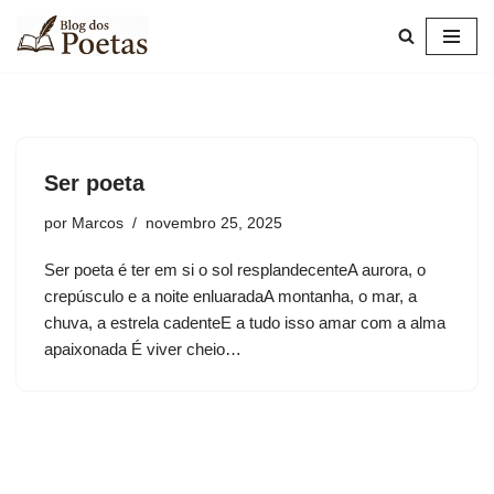
Pular
para
o
conteúdo
Ser poeta
por
Marcos
novembro 25, 2025
Ser poeta é ter em si o sol resplandecenteA aurora, o
crepúsculo e a noite enluaradaA montanha, o mar, a
chuva, a estrela cadenteE a tudo isso amar com a alma
apaixonada É viver cheio…