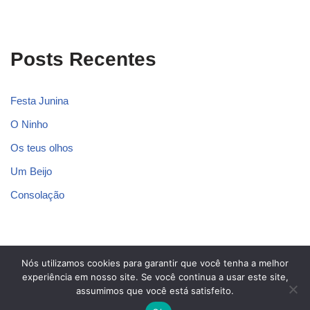
Posts Recentes
Festa Junina
O Ninho
Os teus olhos
Um Beijo
Consolação
Nós utilizamos cookies para garantir que você tenha a melhor
Blog dos Poetas
experiência em nosso site. Se você continua a usar este site,
assumimos que você está satisfeito.
Contato
Política Privacidade
Sobre Nós
Termos de Uso