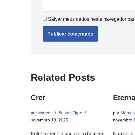
Salvar meus dados neste navegador par
Related Posts
Crer
Eterna
por
Marcos
Bastos Tigre
por
Marcos
novembro 10, 2025
novembro 1
Entre o crer e o não crer o homem
Não sei q