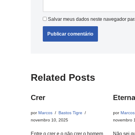
Salvar meus dados neste navegador par
Related Posts
Crer
Eterna
por
Marcos
Bastos Tigre
por
Marcos
novembro 10, 2025
novembro 1
Entre o crer e o não crer o homem
Não sei q