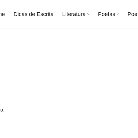
me
Dicas de Escrita
Literatura
Poetas
Poe
o;