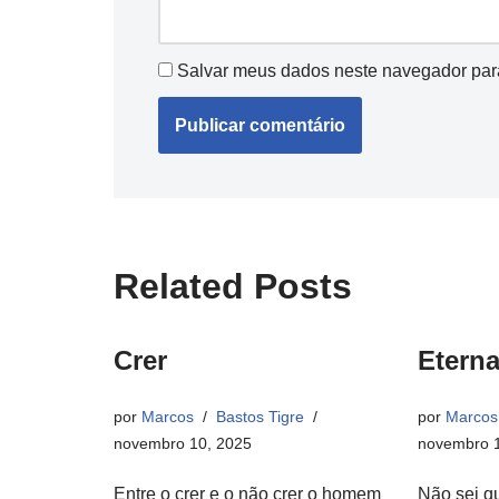
Salvar meus dados neste navegador par
Related Posts
Crer
Eterna
por
Marcos
Bastos Tigre
por
Marcos
novembro 10, 2025
novembro 1
Entre o crer e o não crer o homem
Não sei q