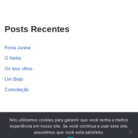
Posts Recentes
Festa Junina
O Ninho
Os teus olhos
Um Beijo
Consolação
Nós utilizamos cookies para garantir que você tenha a melhor
Blog dos Poetas
experiência em nosso site. Se você continua a usar este site,
assumimos que você está satisfeito.
Contato
Política Privacidade
Sobre Nós
Termos de Uso