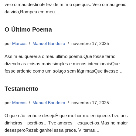
veio o mau destinoE fez de mim o que quis. Veio o mau gênio
da vida,Rompeu em meu…
O Último Poema
por
Marcos
Manuel Bandeira
novembro 17, 2025
Assim eu quereria o meu último poema.Que fosse terno
dizendo as coisas mais simples e menos intencionaisQue
fosse ardente como um soluço sem lágrimasQue tivesse…
Testamento
por
Marcos
Manuel Bandeira
novembro 17, 2025
O que não tenho e desejoÉ que melhor me enriquece.Tive uns
dinheiros – perdi-os…Tive amores – esqueci-os.Mas no maior
desesperoRezei: ganhei essa prece. Vi terras…