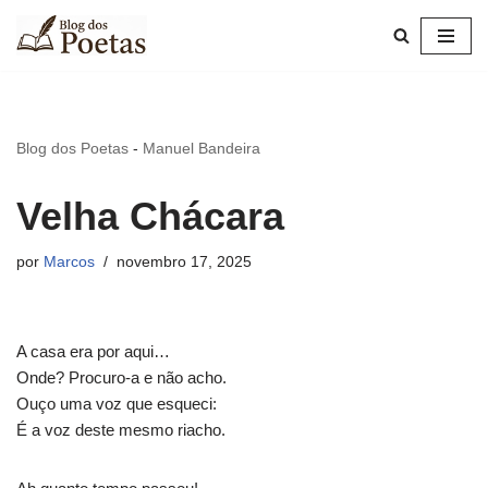
Pular
para
o
conteúdo
Blog dos Poetas
-
Manuel Bandeira
Velha Chácara
por
Marcos
novembro 17, 2025
A casa era por aqui…
Onde? Procuro-a e não acho.
Ouço uma voz que esqueci:
É a voz deste mesmo riacho.