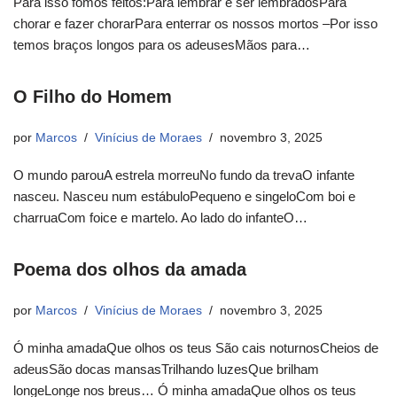
Para isso fomos feitos:Para lembrar e ser lembradosPara
chorar e fazer chorarPara enterrar os nossos mortos –Por isso
temos braços longos para os adeusesMãos para…
O Filho do Homem
por
Marcos
Vinícius de Moraes
novembro 3, 2025
O mundo parouA estrela morreuNo fundo da trevaO infante
nasceu. Nasceu num estábuloPequeno e singeloCom boi e
charruaCom foice e martelo. Ao lado do infanteO…
Poema dos olhos da amada
por
Marcos
Vinícius de Moraes
novembro 3, 2025
Ó minha amadaQue olhos os teus São cais noturnosCheios de
adeusSão docas mansasTrilhando luzesQue brilham
longeLonge nos breus… Ó minha amadaQue olhos os teus