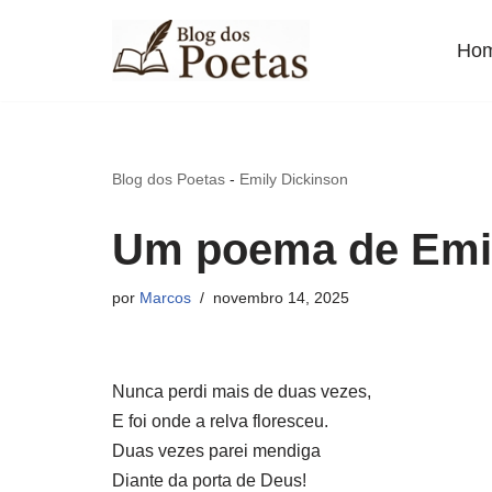
Ho
Pular
para
o
conteúdo
Blog dos Poetas
-
Emily Dickinson
Um poema de Emil
por
Marcos
novembro 14, 2025
Nunca perdi mais de duas vezes,
E foi onde a relva floresceu.
Duas vezes parei mendiga
Diante da porta de Deus!