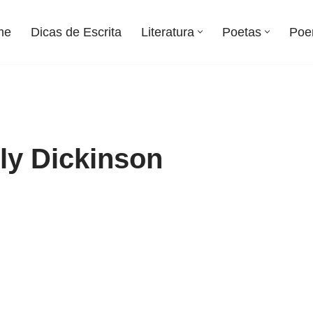
me
Dicas de Escrita
Literatura
Poetas
Poe
y Dickinson