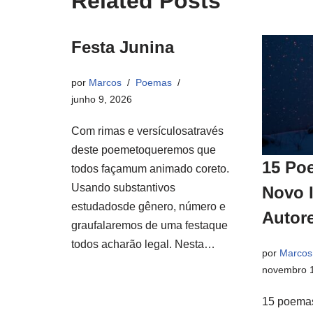
Related Posts
Festa Junina
por
Marcos
Poemas
junho 9, 2026
Com rimas e versículosatravés
deste poemetoqueremos que
15 Po
todos façamum animado coreto.
Usando substantivos
Novo 
estudadosde gênero, número e
Autor
graufalaremos de uma festaque
todos acharão legal. Nesta…
por
Marcos
novembro 1
15 poemas