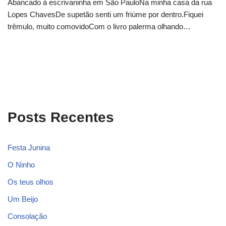
Abancado à escrivaninha em São PauloNa minha casa da rua
Lopes ChavesDe supetão senti um friúme por dentro.Fiquei
trêmulo, muito comovidoCom o livro palerma olhando…
Posts Recentes
Festa Junina
O Ninho
Os teus olhos
Um Beijo
Consolação