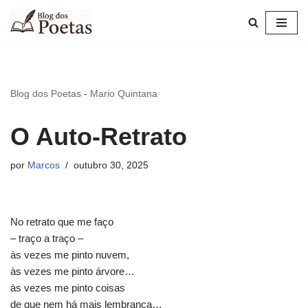
Pular
para
o
conteúdo
Blog dos Poetas
-
Mario Quintana
O Auto-Retrato
por
Marcos
outubro 30, 2025
No retrato que me faço
– traço a traço –
às vezes me pinto nuvem,
às vezes me pinto árvore…
às vezes me pinto coisas
de que nem há mais lembrança…