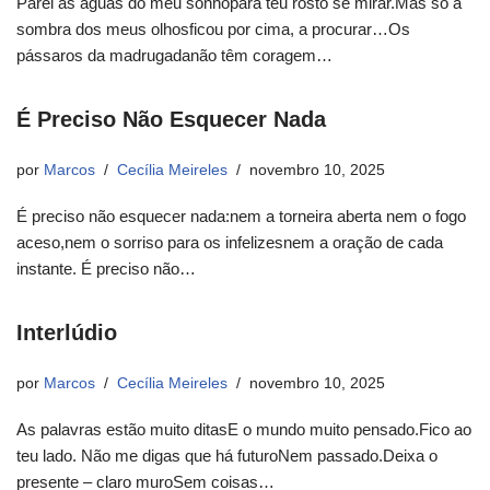
Parei as águas do meu sonhopara teu rosto se mirar.Mas só a
sombra dos meus olhosficou por cima, a procurar…Os
pássaros da madrugadanão têm coragem…
É Preciso Não Esquecer Nada
por
Marcos
Cecília Meireles
novembro 10, 2025
É preciso não esquecer nada:nem a torneira aberta nem o fogo
aceso,nem o sorriso para os infelizesnem a oração de cada
instante. É preciso não…
Interlúdio
por
Marcos
Cecília Meireles
novembro 10, 2025
As palavras estão muito ditasE o mundo muito pensado.Fico ao
teu lado. Não me digas que há futuroNem passado.Deixa o
presente – claro muroSem coisas…