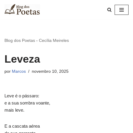
Pular
para
o
conteúdo
Blog dos Poetas
-
Cecília Meireles
Leveza
por
Marcos
novembro 10, 2025
Leve é o pássaro:
e a sua sombra voante,
mais leve.
E a cascata aérea