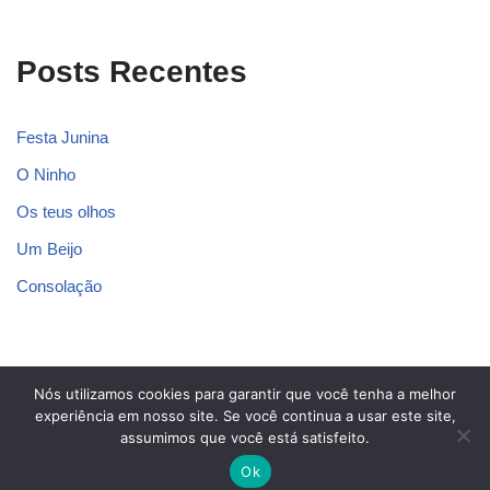
Posts Recentes
Festa Junina
O Ninho
Os teus olhos
Um Beijo
Consolação
Nós utilizamos cookies para garantir que você tenha a melhor
Blog dos Poetas
experiência em nosso site. Se você continua a usar este site,
assumimos que você está satisfeito.
Contato
Política Privacidade
Sobre Nós
Termos de Uso
Ok