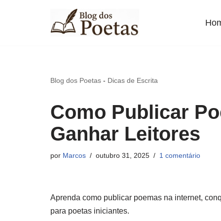
Ho
Pular
para
o
conteúdo
Blog dos Poetas
-
Dicas de Escrita
Como Publicar Poe
Ganhar Leitores
por
Marcos
outubro 31, 2025
1 comentário
Aprenda como publicar poemas na internet, conqui
para poetas iniciantes.