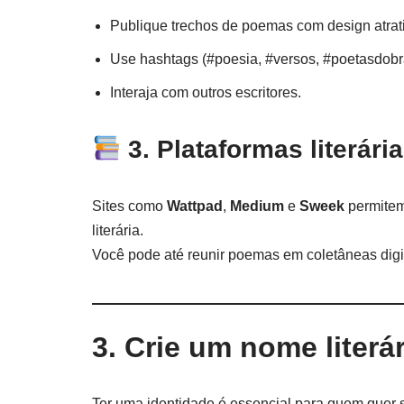
Publique trechos de poemas com design atrat
Use hashtags (#poesia, #versos, #poetasdobra
Interaja com outros escritores.
3. Plataformas literári
Sites como
Wattpad
,
Medium
e
Sweek
permitem
literária.
Você pode até reunir poemas em coletâneas digita
3. Crie um nome literá
Ter uma identidade é essencial para quem quer 