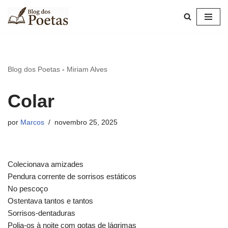
Pular
para
o
conteúdo
Blog dos Poetas
-
Miriam Alves
Colar
por
Marcos
novembro 25, 2025
Colecionava amizades
Pendura corrente de sorrisos estáticos
No pescoço
Ostentava tantos e tantos
Sorrisos-dentaduras
Polia-os à noite com gotas de lágrimas