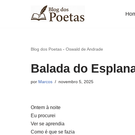
Ho
Pular
para
o
conteúdo
Blog dos Poetas
-
Oswald de Andrade
Balada do Esplan
por
Marcos
novembro 5, 2025
Ontem à noite
Eu procurei
Ver se aprendia
Como é que se fazia