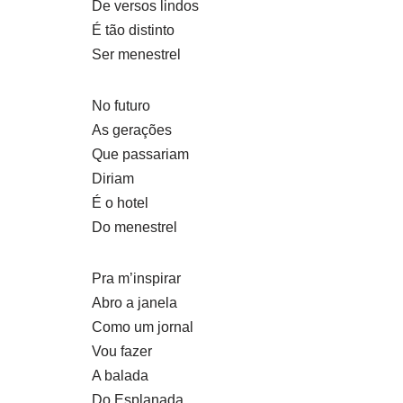
De versos lindos
É tão distinto
Ser menestrel
No futuro
As gerações
Que passariam
Diriam
É o hotel
Do menestrel
Pra m’inspirar
Abro a janela
Como um jornal
Vou fazer
A balada
Do Esplanada