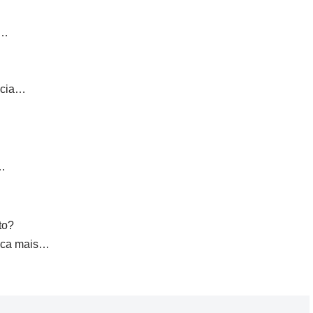
o…
ncia…
s…
to?
nca mais…