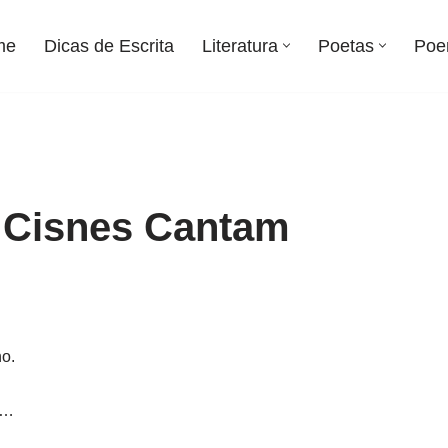
me
Dicas de Escrita
Literatura
Poetas
Poe
 Cisnes Cantam
o.
o…