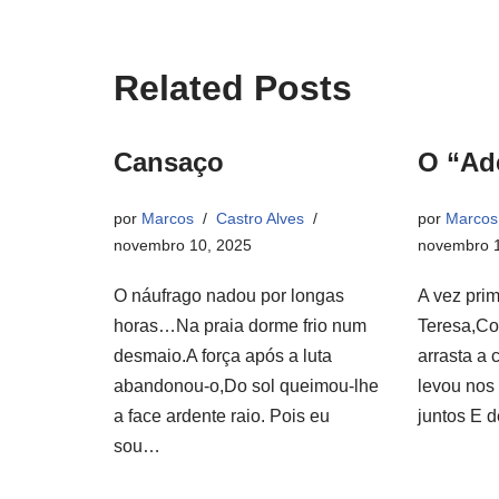
Related Posts
Cansaço
O “Ad
por
Marcos
Castro Alves
por
Marcos
novembro 10, 2025
novembro 1
O náufrago nadou por longas
A vez prim
horas…Na praia dorme frio num
Teresa,Co
desmaio.A força após a luta
arrasta a 
abandonou-o,Do sol queimou-lhe
levou nos
a face ardente raio. Pois eu
juntos E 
sou…