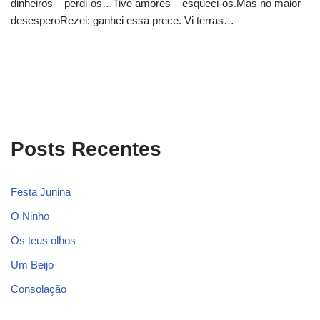
dinheiros – perdi-os…Tive amores – esqueci-os.Mas no maior
desesperoRezei: ganhei essa prece. Vi terras…
Posts Recentes
Festa Junina
O Ninho
Os teus olhos
Um Beijo
Consolação