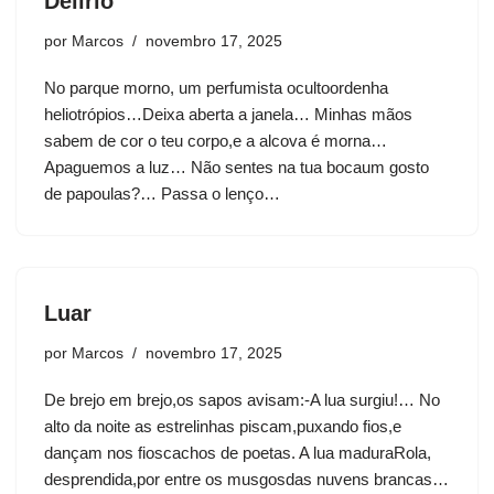
Delírio
por
Marcos
novembro 17, 2025
No parque morno, um perfumista ocultoordenha
heliotrópios…Deixa aberta a janela… Minhas mãos
sabem de cor o teu corpo,e a alcova é morna…
Apaguemos a luz… Não sentes na tua bocaum gosto
de papoulas?… Passa o lenço…
Luar
por
Marcos
novembro 17, 2025
De brejo em brejo,os sapos avisam:-A lua surgiu!… No
alto da noite as estrelinhas piscam,puxando fios,e
dançam nos fioscachos de poetas. A lua maduraRola,
desprendida,por entre os musgosdas nuvens brancas…