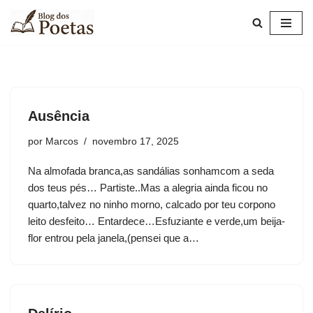
Pular
para
o
conteúdo
Ausência
por
Marcos
novembro 17, 2025
Na almofada branca,as sandálias sonhamcom a seda
dos teus pés… Partiste..Mas a alegria ainda ficou no
quarto,talvez no ninho morno, calcado por teu corpono
leito desfeito… Entardece…Esfuziante e verde,um beija-
flor entrou pela janela,(pensei que a…