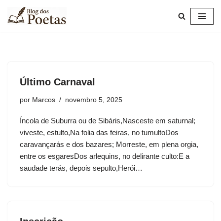
Pular
para
o
conteúdo
Último Carnaval
por
Marcos
novembro 5, 2025
Íncola de Suburra ou de Sibáris,Nasceste em saturnal;
viveste, estulto,Na folia das feiras, no tumultoDos
caravançarás e dos bazares; Morreste, em plena orgia,
entre os esgaresDos arlequins, no delirante culto:E a
saudade terás, depois sepulto,Herói…